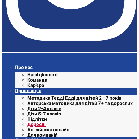
Про нас
Наші цінності
Команда
Кар’єра
Пропозиція
Методика Тедді Едді для дітей 2 – 7 років
Авторська методика для дітей 7+ та дорослих
Діти 2-4 класів
Діти 5-7 класів
Підлітки
Дорослі
Англійська онлайн
Для компаній