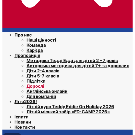
Про нас
Наші цінності
Команда
Кар’єра
Пропозиція
Методика Тедді Едді для дітей 2 – 7 років
Авторська методика для дітей 7+ та дорослих
Діти 2-4 класів
Діти 5-7 класів
Підлітки
Дорослі
Англійська онлайн
Для компаній
Літо2026!
Літній курс Teddy Eddie On Holiday 2026
Літній міський табір «FD-CAMP 2026»
Іспити
Новини
Контакти